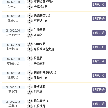
叶利迈塞米B队
08-06 20:00
即将开始
哈萨克甲
卡拉特B队
桑德菲杰U19
08-06 20:00
即将开始
挪威U19
阿萨纳U19
半场兄弟
08-06 20:00
即将开始
贵州五峰杯
多元化
ABB女足
08-06 20:00
即将开始
玻利女联
阿拉维预备女足
拉里萨
08-06 20:00
即将开始
球会友谊
萨坚索斯
利勒斯特罗姆U19
08-06 20:30
即将开始
挪威U19
奥勒松U19
费罗维亚
08-06 20:45
即将开始
莫桑冠
彭巴湾
维兰库洛FC
08-06 20:45
即将开始
莫桑冠
贝拉铁路