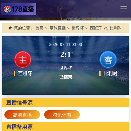
导
航
网站首页
您的位置：
首页
>
足球直播
>
世界杯
>
西班牙 VS 比利时
足球直播
2026-07-11 03:00
英超
2:1
德甲
世界杯
法甲
西班牙
比利时
已结束
西甲
意甲
世界杯
直播信号源
欧冠杯
高清直播
腾讯体育
中超
直播备用源