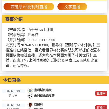
篮球直播
西班牙VS比利时直播
文字直播
NBA
赛事介绍
CBA
【赛事名称】
西班牙
vs
比利时
足球录像
【赛事分类】
世界杯
【开赛时间】
2026-07-11 03:00
足球新闻
北京时间2026-07-11 03:00，世界杯【西班牙VS比利时】直
播准时在线播放，喜欢看世界杯比赛的朋友可以提前收藏本
页面以免错过直播。还为您在本页面索引了相关世界杯直
播、西班牙VS比利时直播的近期比赛列表以及两队历史交
锋、两队赛程。
今日直播
塞利斯贝瑞联
08-06 18:00
直播中
澳南甲
南阿德莱德黑豹
巴蜀府
08-06 18:00
直播中