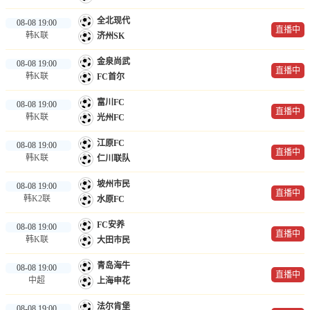
全北现代
08-08 19:00
直播中
韩K联
济州SK
金泉尚武
08-08 19:00
直播中
韩K联
FC首尔
富川FC
08-08 19:00
直播中
韩K联
光州FC
江原FC
08-08 19:00
直播中
韩K联
仁川联队
坡州市民
08-08 19:00
直播中
韩K2联
水原FC
FC安养
08-08 19:00
直播中
韩K联
大田市民
青岛海牛
08-08 19:00
直播中
中超
上海申花
法尔肯堡
08-08 19:00