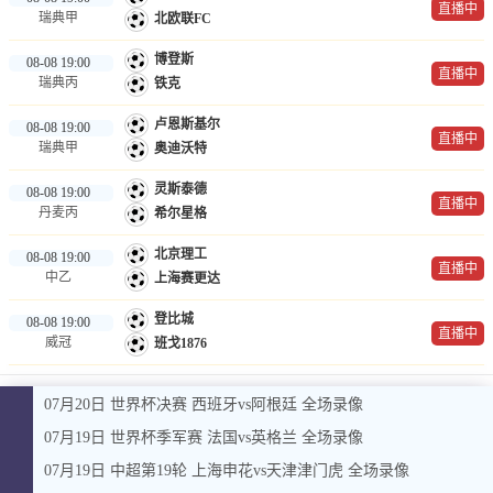
直播中
瑞典甲
北欧联FC
博登斯
08-08 19:00
直播中
瑞典丙
铁克
卢恩斯基尔
08-08 19:00
直播中
瑞典甲
奥迪沃特
灵斯泰德
08-08 19:00
直播中
丹麦丙
希尔星格
北京理工
08-08 19:00
直播中
中乙
上海赛更达
登比城
08-08 19:00
直播中
威冠
班戈1876
07月20日 世界杯决赛 西班牙vs阿根廷 全场录像
07月19日 世界杯季军赛 法国vs英格兰 全场录像
07月19日 中超第19轮 上海申花vs天津津门虎 全场录像