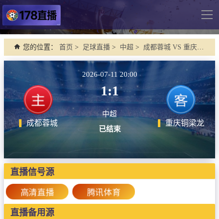
导
航
网站首页
您的位置：
首页
>
足球直播
>
中超
>
成都蓉城 VS 重庆铜梁龙
足球直播
2026-07-11 20:00
英超
1:1
德甲
中超
法甲
成都蓉城
重庆铜梁龙
已结束
西甲
意甲
世界杯
直播信号源
欧冠杯
高清直播
腾讯体育
中超
直播备用源