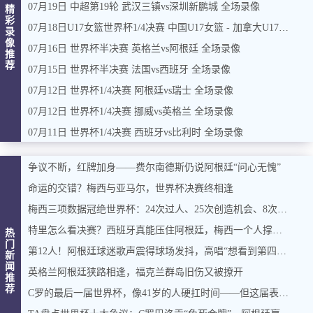
07月19日 中超第19轮 武汉三镇vs深圳新鹏城 全场录像
精
彩
07月18日U17女篮世界杯1/4决赛 中国U17女篮 - 加拿大U17女篮 录像
录
像
07月16日 世界杯半决赛 英格兰vs阿根廷 全场录像
推
荐
07月15日 世界杯半决赛 法国vs西班牙 全场录像
07月12日 世界杯1/4决赛 阿根廷vs瑞士 全场录像
07月12日 世界杯1/4决赛 挪威vs英格兰 全场录像
07月11日 世界杯1/4决赛 西班牙vs比利时 全场录像
争议不断，红牌加身——费尔南德斯仍说阿根廷“问心无愧”
命运的交错？梅西与亚马尔，世界杯决赛终相逢
梅西三项数据冠绝世界杯：24次过人、25次创造机会、8次重大机会
特里怎么看决赛？西班牙真能压住阿根廷，梅西一个人撑起进攻？
热
门
第12人！阿根廷球迷歌声震得球场发抖，高唱“想看到第四颗星闪耀”
新
闻
英格兰阿根廷狭路相逢，福克兰群岛旧伤又被撩开
推
荐
C罗的最后一届世界杯，像41岁的人硬扛时间——但这届表现真谈不上理想