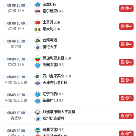
波兰U16
篮球直播
08-09 18:00
直播中
欧锦U16 A
塞尔维亚U16
NBA
土耳其U16
08-09 18:00
直播中
CBA
欧锦U16 A
意大利U16
台湾啤酒
08-09 18:30
足球录像
直播中
友谊赛
健行大学
足球新闻
保加利亚女篮U18
08-09 18:30
直播中
女欧U18 B
英国女篮U18
四川金荣实业U19
08-09 18:30
直播中
中国NBL U19
天津先行者U19
辽宁飞豹U19
08-09 18:30
直播中
中国NBL U19
新疆广汇U19
非洲拿撒勒大学狼群
08-09 19:00
直播中
肯篮联
斯坦比克盾牌
瑞典女篮U18
08-09 19:00
直播中