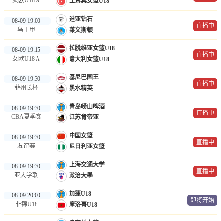
女欧U18 A
土耳其女篮U18
迪亚钻石
08-09 19:00
直播中
乌干甲
莱文斯顿
拉脱维亚女篮U18
08-09 19:15
直播中
女欧U18 A
意大利女篮U18
基尼巴国王
08-09 19:30
直播中
菲州长杯
黑水精英
青岛崂山啤酒
08-09 19:30
直播中
CBA夏季赛
江苏肯帝亚
中国女篮
08-09 19:30
直播中
友谊赛
尼日利亚女篮
上海交通大学
08-09 19:30
直播中
亚大学联
政治大學
加蓬U18
08-09 20:00
即将开始
非锦U18
摩洛哥U18