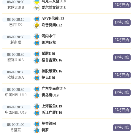
乌克兰女篮U18
08-09 20:00
即将开始
女欧U18 B
爱尔兰女篮U18
APVE伦敦u22
08-09 20:15
即将开始
巴西U22
坎普莫朗U22
河内水牛
08-09 20:30
即将开始
越南联
岘港巨龙
希腊U16
08-09 20:30
即将开始
欧锦U16 A
格鲁吉亚U16
拉脱维亚U16
08-09 20:30
即将开始
欧锦U16 A
捷克U16
广东华南虎U19
08-09 20:30
即将开始
中国NBL U19
青岛鹰U19
上海鲨鱼U19
08-09 20:30
即将开始
中国NBL U19
浙江广厦U19
莫舍篮网
08-09 21:00
即将开始
肯篮联
特罗