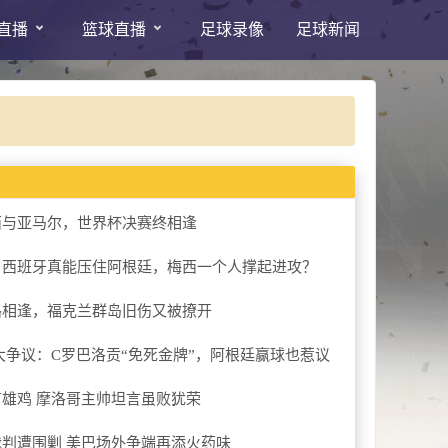
直播
篮球直播
足球录像
足球新闻
西与亚马尔，世界杯决赛终相逢
？西班牙真能压住阿根廷，梅西一个人撑起进攻？
路相逢，福克兰群岛旧伤又被撩开
大争议：C罗巴洛贡“免死金牌”，阿根廷赢球也惹议
雄鸡 摩洛哥主帅坦言虽败犹荣
判遭围剿 美巴场外争端再添火药味