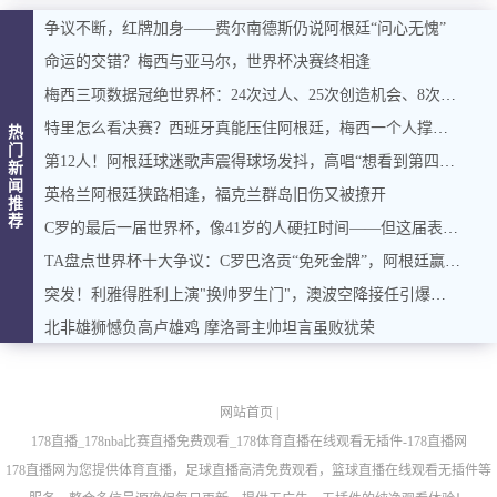
争议不断，红牌加身——费尔南德斯仍说阿根廷“问心无愧”
命运的交错？梅西与亚马尔，世界杯决赛终相逢
梅西三项数据冠绝世界杯：24次过人、25次创造机会、8次重大机会
特里怎么看决赛？西班牙真能压住阿根廷，梅西一个人撑起进攻？
热
门
第12人！阿根廷球迷歌声震得球场发抖，高唱“想看到第四颗星闪耀”
新
闻
英格兰阿根廷狭路相逢，福克兰群岛旧伤又被撩开
推
荐
C罗的最后一届世界杯，像41岁的人硬扛时间——但这届表现真谈不上理想
TA盘点世界杯十大争议：C罗巴洛贡“免死金牌”，阿根廷赢球也惹议
突发！利雅得胜利上演"换帅罗生门"，澳波空降接任引爆足坛
北非雄狮憾负高卢雄鸡 摩洛哥主帅坦言虽败犹荣
网站首页
|
178直播_178nba比赛直播免费观看_178体育直播在线观看无插件-178直播网
178直播网为您提供体育直播，足球直播高清免费观看，篮球直播在线观看无插件等