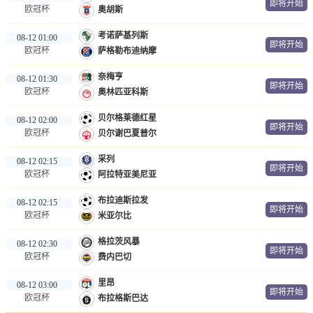
即将开始
欧冠杯
奥胡斯
篮球直播
考诺萨基列斯
NBA
08-12 01:00
即将开始
欧冠杯
萨格勒布迪纳摩
CBA
奈梅亨
08-12 01:30
即将开始
欧冠杯
奥林匹亚科斯
足球录像
贝尔格莱德红星
08-12 02:00
即将开始
足球新闻
欧冠杯
贝尔谢巴夏普尔
采列
08-12 02:15
即将开始
欧冠杯
阿拉特亚美尼亚
布拉迪斯拉发
08-12 02:15
即将开始
欧冠杯
米亚尔比
格拉茨风暴
08-12 02:30
即将开始
欧冠杯
费内巴切
里昂
08-12 03:00
即将开始
欧冠杯
布拉格斯巴达