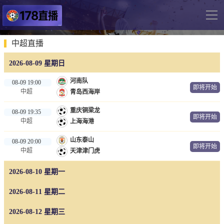
导
航
网站首页
中超直播
2026-08-09 星期日
足球直播
河南队
08-09 19:00
英超
即将开始
中超
青岛西海岸
德甲
重庆铜梁龙
08-09 19:35
即将开始
法甲
中超
上海海港
西甲
山东泰山
08-09 20:00
即将开始
中超
天津津门虎
意甲
2026-08-10 星期一
世界杯
欧冠杯
2026-08-11 星期二
中超
2026-08-12 星期三