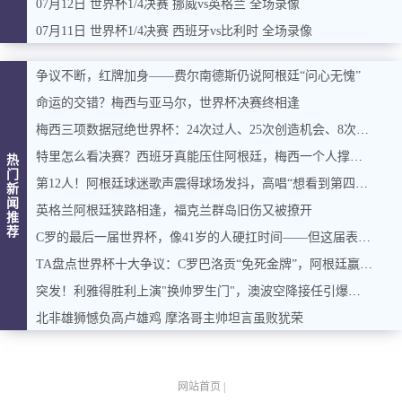
07月12日 世界杯1/4决赛 挪威vs英格兰 全场录像
07月11日 世界杯1/4决赛 西班牙vs比利时 全场录像
争议不断，红牌加身——费尔南德斯仍说阿根廷“问心无愧”
命运的交错？梅西与亚马尔，世界杯决赛终相逢
梅西三项数据冠绝世界杯：24次过人、25次创造机会、8次重大机会
特里怎么看决赛？西班牙真能压住阿根廷，梅西一个人撑起进攻？
热
门
第12人！阿根廷球迷歌声震得球场发抖，高唱“想看到第四颗星闪耀”
新
闻
英格兰阿根廷狭路相逢，福克兰群岛旧伤又被撩开
推
荐
C罗的最后一届世界杯，像41岁的人硬扛时间——但这届表现真谈不上理想
TA盘点世界杯十大争议：C罗巴洛贡“免死金牌”，阿根廷赢球也惹议
突发！利雅得胜利上演"换帅罗生门"，澳波空降接任引爆足坛
北非雄狮憾负高卢雄鸡 摩洛哥主帅坦言虽败犹荣
网站首页
|