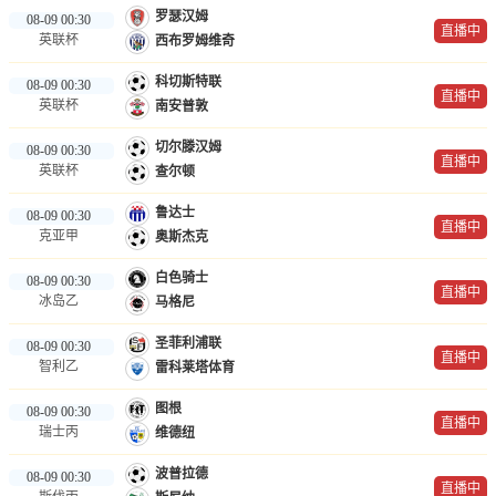
罗瑟汉姆
篮球直播
08-09 00:30
直播中
英联杯
西布罗姆维奇
NBA
科切斯特联
08-09 00:30
直播中
CBA
英联杯
南安普敦
切尔滕汉姆
08-09 00:30
足球录像
直播中
英联杯
查尔顿
足球新闻
鲁达士
08-09 00:30
直播中
克亚甲
奥斯杰克
白色骑士
08-09 00:30
直播中
冰岛乙
马格尼
圣菲利浦联
08-09 00:30
直播中
智利乙
雷科莱塔体育
图根
08-09 00:30
直播中
瑞士丙
维德纽
波普拉德
08-09 00:30
直播中