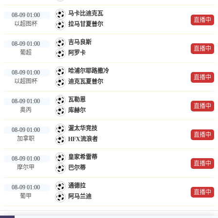
马卡比迪克瓦
08-09 01:00
直播中
以超图杯
拉马甘夏普尔
吉马良斯
08-09 01:00
直播中
葡超
阿罗卡
哈浦尔耶路撒冷
08-09 01:00
直播中
以超图杯
迪克瓦夏普尔
瓦勒恩
08-09 01:00
直播中
奥丙
库赫尔
渥太华竞技
08-09 01:00
直播中
加拿职
HFX流浪者
皇家希雷蒂
08-09 01:00
直播中
摩尔甲
巴尔蒂
通德拉
08-09 01:00
直播中
葡甲
阿马兰迪