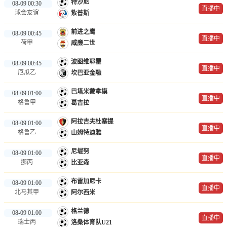
特沙尼
08-09 00:30
直播中
球会友谊
紥普斯
前进之鹰
08-09 00:45
直播中
荷甲
威廉二世
波图维耶霍
08-09 00:45
直播中
厄瓜乙
坎巴亚金融
巴塔米戴拿模
08-09 01:00
直播中
格鲁甲
葛吉拉
阿拉吉夫杜塞提
08-09 01:00
直播中
格鲁乙
山姆特迪雅
尼堤努
08-09 01:00
直播中
挪丙
比亚森
布雷加尼卡
08-09 01:00
直播中
北马其甲
阿尔西米
格兰德
08-09 01:00
直播中
瑞士丙
洛桑体育队U21