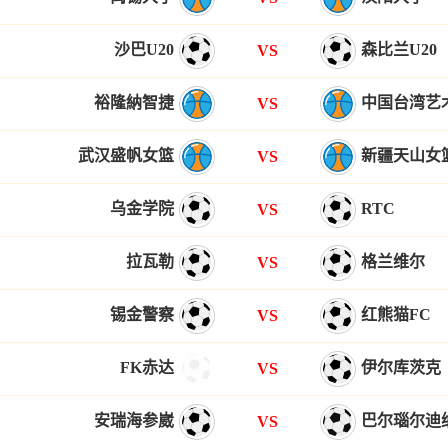
沙巴U20
森比兰U20
VS
裕隆納智捷
中国台湾艺
VS
武汉盛帆女篮
新疆天山女
VS
乌金学院
RTC
VS
拉瓦勒
格兰维尔
VS
锡金警察
红熊猫FC
VS
FK赤达
伊尔库茨克
VS
安瑞海参崴
巴尔瑙尔迪
VS