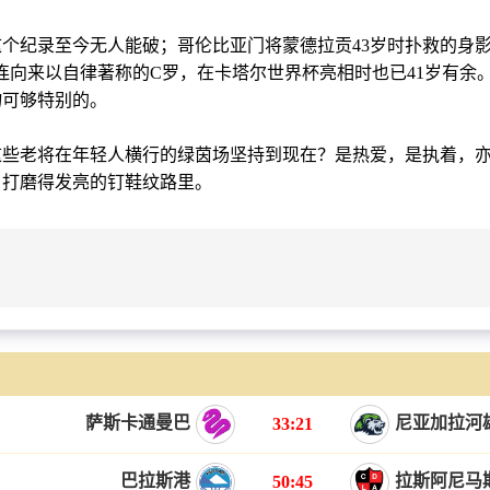
纪录至今无人能破；哥伦比亚门将蒙德拉贡43岁时扑救的身影
连向来以自律著称的C罗，在卡塔尔世界杯亮相时也已41岁有余
物可够特别的。
老将在年轻人横行的绿茵场坚持到现在？是热爱，是执着，亦
月打磨得发亮的钉鞋纹路里。
萨斯卡通曼巴
尼亚加拉河
33:21
巴拉斯港
拉斯阿尼马
50:45