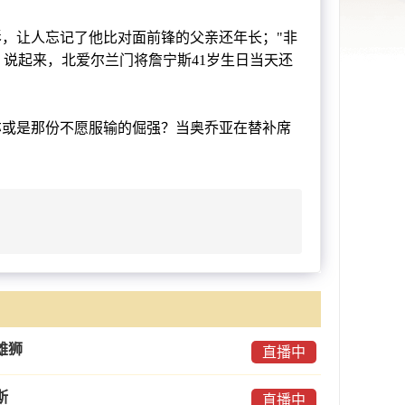
，让人忘记了他比对面前锋的父亲还年长；"非
。说起来，北爱尔兰门将詹宁斯41岁生日当天还
或是那份不愿服输的倔强？当奥乔亚在替补席
雄狮
直播中
斯
直播中