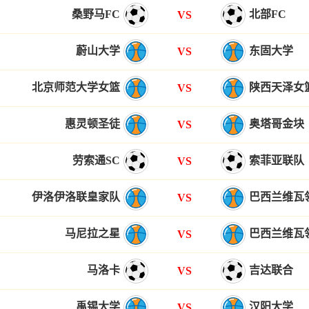
桑野马FC
北部FC
VS
蔚山大学
东固大学
VS
北京师范大学女篮
陕西天泽女
VS
惠灵顿圣徒
奥塔哥金块
VS
劳索通SC
索菲亚联队
VS
伊洛伊洛联皇家队
巴西兰维瓦
VS
马尼拉之星
巴西兰维瓦
VS
马洛卡
吉达联合
VS
禹锡大学
汉阳大学
VS