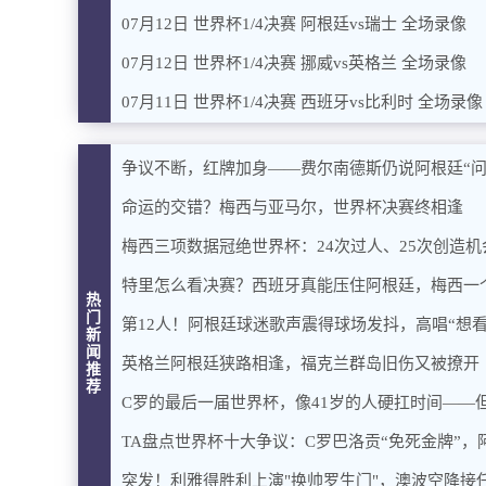
07月12日 世界杯1/4决赛 阿根廷vs瑞士 全场录像
07月12日 世界杯1/4决赛 挪威vs英格兰 全场录像
07月11日 世界杯1/4决赛 西班牙vs比利时 全场录像
争议不断，红牌加身——费尔南德斯仍说阿根廷“问
命运的交错？梅西与亚马尔，世界杯决赛终相逢
梅西三项数据冠绝世界杯：24次过人、25次创造机
特里怎么看决赛？西班牙真能压住阿根廷，梅西一
热
门
第12人！阿根廷球迷歌声震得球场发抖，高唱“想
新
闻
英格兰阿根廷狭路相逢，福克兰群岛旧伤又被撩开
推
荐
C罗的最后一届世界杯，像41岁的人硬扛时间——
TA盘点世界杯十大争议：C罗巴洛贡“免死金牌”，
突发！利雅得胜利上演"换帅罗生门"，澳波空降接