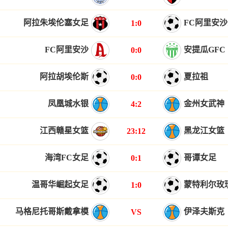
阿拉朱埃伦塞女足
FC阿里安
1:0
FC阿里安沙
安提瓜GFC
0:0
阿拉胡埃伦斯
夏拉祖
0:0
凤凰城水银
金州女武神
4:2
江西赣星女篮
黑龙江女篮
23:12
海湾FC女足
哥谭女足
0:1
温哥华崛起女足
蒙特利尔玫
1:0
马格尼托哥斯戴拿模
伊泽夫斯克
VS