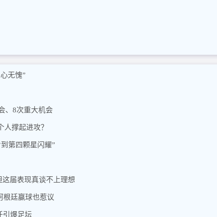
心无愧”
会、8次重大机会
个人撑起进攻？
看到第四颗星闪耀”
但这届表现真谈不上理想
阿根廷赢球也惹议
任引爆足坛