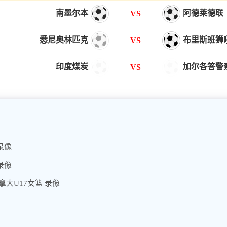
南墨尔本
阿德莱德联
VS
悉尼奥林匹克
布里斯班狮
VS
印度煤炭
加尔各答警
VS
录像
录像
加拿大U17女篮 录像