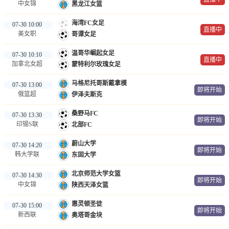
中女锦
黑龙江女篮
海湾FC女足
07-30 10:00
直播中
美女职
哥谭女足
温哥华崛起女足
07-30 10:10
直播中
加拿北女超
蒙特利尔玫瑰女足
马格尼托哥斯戴拿模
07-30 13:00
即将开始
俄篮超
伊泽夫斯克
桑野马FC
07-30 13:30
即将开始
印锡S联
北部FC
蔚山大学
07-30 14:20
即将开始
韩大学联
东固大学
北京师范大学女篮
07-30 14:30
即将开始
中女锦
陕西天泽女篮
惠灵顿圣徒
07-30 15:00
即将开始
新西联
奥塔哥金块