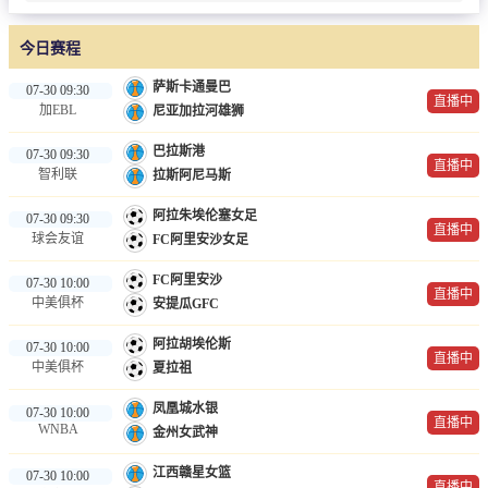
今日赛程
萨斯卡通曼巴
07-30 09:30
直播中
加EBL
尼亚加拉河雄狮
巴拉斯港
07-30 09:30
直播中
智利联
拉斯阿尼马斯
阿拉朱埃伦塞女足
07-30 09:30
直播中
球会友谊
FC阿里安沙女足
FC阿里安沙
07-30 10:00
直播中
中美俱杯
安提瓜GFC
阿拉胡埃伦斯
07-30 10:00
直播中
中美俱杯
夏拉祖
凤凰城水银
07-30 10:00
直播中
WNBA
金州女武神
江西赣星女篮
07-30 10:00
直播中