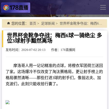
导
航
网站首页
您的位置：
首页
>
足球新闻
>
世界杯金靴争夺战：梅西6球一骑绝尘 多位3球射手黯然离场
足球直播
世界杯金靴争夺战：梅西6球一骑绝尘 多
位3球射手黯然离场
英超
德甲
发布时间：2026-07-02 20:13
作者：178直播网
法甲
摩洛哥人用一记记精准的点球，将橙衣军团荷兰送回
西甲
了家。这场爆冷不仅改变了淘汰赛格局，更让射手榜上的
意甲
格局骤然清晰——那些打进3球的射手们，像翁达夫、加
克波们，此刻只能收拾行囊了。
世界杯
欧冠杯
中超