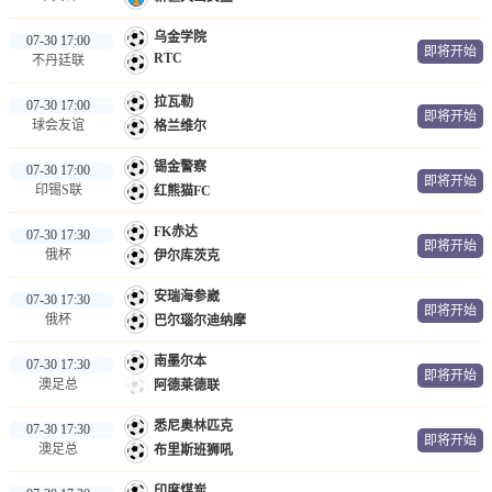
乌金学院
07-30 17:00
即将开始
RTC
不丹廷联
拉瓦勒
07-30 17:00
即将开始
球会友谊
格兰维尔
锡金警察
07-30 17:00
即将开始
印锡S联
红熊猫FC
FK赤达
07-30 17:30
即将开始
俄杯
伊尔库茨克
安瑞海参崴
07-30 17:30
即将开始
俄杯
巴尔瑙尔迪纳摩
南墨尔本
07-30 17:30
即将开始
澳足总
阿德莱德联
悉尼奥林匹克
07-30 17:30
即将开始
澳足总
布里斯班狮吼
印度煤炭