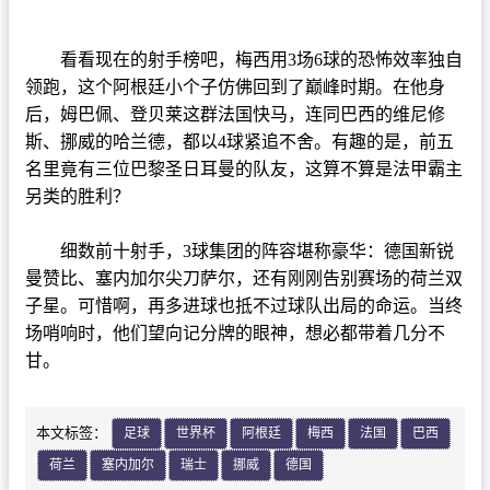
篮球直播
NBA
看看现在的射手榜吧，梅西用3场6球的恐怖效率独自
领跑，这个阿根廷小个子仿佛回到了巅峰时期。在他身
CBA
后，姆巴佩、登贝莱这群法国快马，连同巴西的维尼修
斯、挪威的哈兰德，都以4球紧追不舍。有趣的是，前五
足球录像
名里竟有三位巴黎圣日耳曼的队友，这算不算是法甲霸主
另类的胜利？
足球新闻
细数前十射手，3球集团的阵容堪称豪华：德国新锐
曼赞比、塞内加尔尖刀萨尔，还有刚刚告别赛场的荷兰双
子星。可惜啊，再多进球也抵不过球队出局的命运。当终
场哨响时，他们望向记分牌的眼神，想必都带着几分不
甘。
本文标签：
足球
世界杯
阿根廷
梅西
法国
巴西
荷兰
塞内加尔
瑞士
挪威
德国